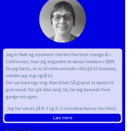
Jeg er født og opvokset i Herlev. Har boet mange år i
Californien, hvor jeg begyndte at danse linedans i 2009.
Da jeg hørte, at en af mine veninder ville gå til linedans,
meldte jeg mig også til.
Det var bare lige mig. Man bliver SÅ glad af at danse til
god musik. Der gik ikke lang tid, før jeg dansede flere
gange om ugen.
Jeg har været på K-1 og K-2 instruktørkursus hos Niels
Poulsen.
Læs mere
Siden 2017 har jeg undervist hos Herlev Linedance. Jeg