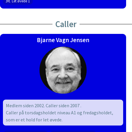
Let øvede 1
underviser Improverholdet torsdag aften.
Jeg glæder mig til at danse med dig.
Caller
Bjarne Vagn Jensen
Medlem siden 2002.
Caller siden 2007
.
Caller på torsdagsholdet niveau A1 og
fredagsholdet,
som er et hold for let øvede.