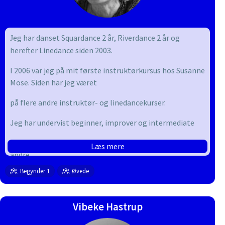
eg har danset Squardance 2 år, Riverdance 2 år og
J
herefter Linedance siden 2003.
I 2006 var jeg på mit første instruktørkursus hos Susanne
Mose. Siden har jeg været
på flere andre instruktør- og linedancekurser.
Jeg har undervist beginner, improver og intermediate
Jeg elsker at danse og deler gerne danseglæde med
Læs mere
andre.
Begynder 1
Øvede
Vibeke Hastrup