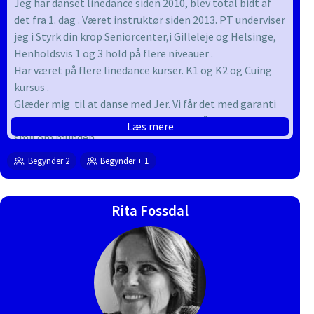
Jeg har danset linedance siden 2010, blev total bidt af
det fra 1. dag . Været instruktør siden 2013. PT underviser
jeg i Styrk din krop Seniorcenter,i Gilleleje og Helsinge,
Henholdsvis 1 og 3 hold på flere niveauer .
Har været på flere linedance kurser. K1 og K2 og Cuing
kursus .
Glæder mig til at danse med Jer. Vi får det med garanti
sjovt og hyggeligt, Vil gøre mit til at I går hjem med et
Læs mere
smil om munden.
Begynder 2
Begynder + 1
Rita Fossdal