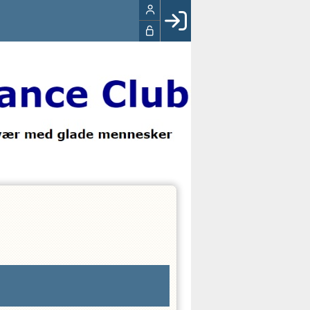
Facebook login
Husk mig
Glemt password
Opret profil
LOG IND