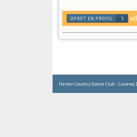
el
Herlev Country Dance Club - Lonevej 1 
OPRET EN 