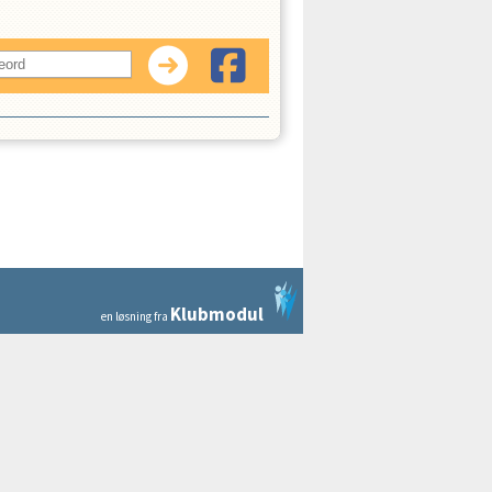
Klubmodul
en løsning fra