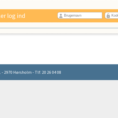
ler log ind
- 2970 Hørsholm - Tlf: 20 26 04 08
PROFIL