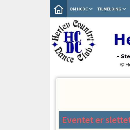
OM HCDC
TILMELDING
Eventet er slette